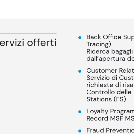
Back Office Su
ervizi offerti
Tracing)
Ricerca bagagli 
dall’apertura d
Customer Relat
Servizio di Cus
richieste di ri
Controllo delle 
Stations (FS)
Loyalty Progr
Record MSF M
Fraud Prevent