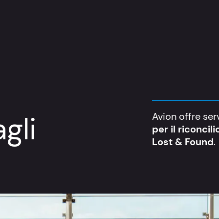
gli
Avion offre ser
per il riconci
Lost & Found
.