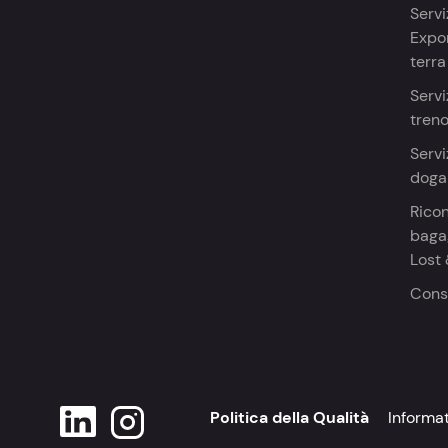
Servi
Expor
terra
Servi
tren
Servi
doga
Ricon
bagag
Lost
Cons
Politica della Qualità
Informa