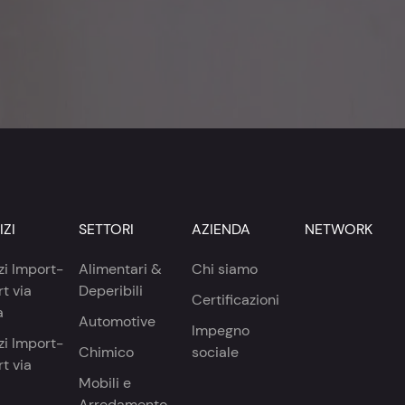
IZI
SETTORI
AZIENDA
NETWORK
zi Import-
Alimentari &
Chi siamo
t via
Deperibili
Certificazioni
a
Automotive
Impegno
zi Import-
Chimico
sociale
t via
Mobili e
Arredamento