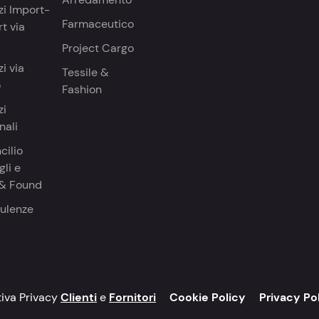
zi Import-
Farmaceutico
t via
Project Cargo
zi via
Tessile &
o
Fashion
zi
nali
cilio
li e
 & Found
ulenze
tiva Privacy
Clienti
e
Fornitori
Cookie Policy
Privacy Po