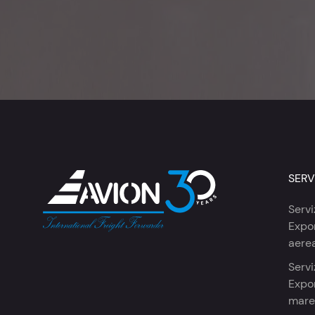
SERV
Servi
Expor
aere
Servi
Expor
mare