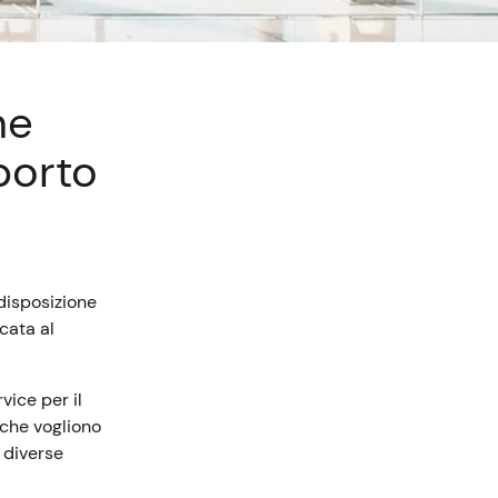
ne
porto
disposizione
cata al
vice per il
 che vogliono
 diverse