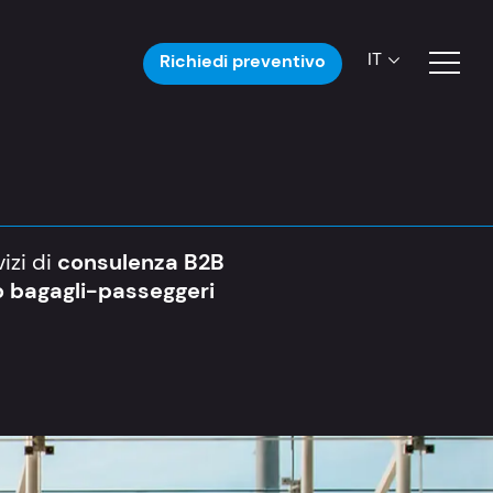
IT
Richiedi preventivo
vizi di
consulenza B2B
lio bagagli-passeggeri