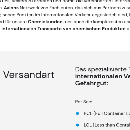
 uns, flexibel zu arbeiten und damit die vereinbarten Lieferze
n.
Avions
Netzwerk von Fachleuten, das sich aus Partnern zu
gischen Punkten im internationalen Verkehr angesiedelt sind, i
nd für unsere
Chemiekunden,
uns auch die komplexesten un
n
internationalen Transporte von chemischen Produkten
a
Das spezialisierte
Versandart
internationalen 
Gefahrgut:
Per See:
FCL (Full Container L
LCL (Less than Conta