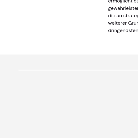
ermöglicht es
gewährleiste
die an strate
weiterer Gru
dringendste