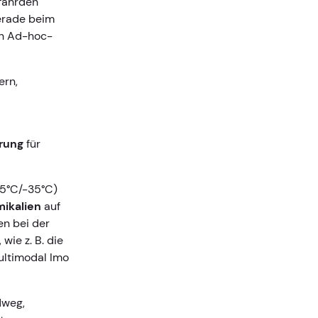
efährden
gerade beim
in Ad-hoc-
ern,
erung
für
15°C/-35°C)
ikalien
auf
en bei der
wie z. B. die
Multimodal Imo
dweg,