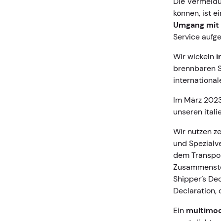
Die Vermeidu
können, ist e
Umgang mit
Service aufg
Wir wickeln
i
brennbaren St
internationa
Im März 2023 
unseren itali
Wir nutzen ze
und Spezialv
dem Transpor
Zusammenste
Shipper’s Dec
Declaration, 
Ein
multimod