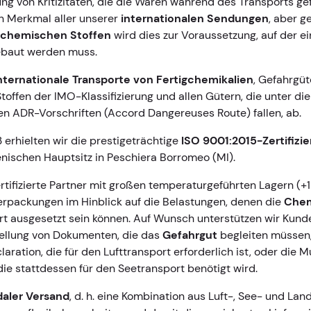
ng von Kritizitäten, die die Waren während des Transports g
in Merkmal aller unserer
internationalen Sendungen
, aber 
 chemischen Stoffen
wird dies zur Voraussetzung, auf der e
ebaut werden muss.
nternationale Transporte von Fertigchemikalien
, Gefahrgüt
offen der IMO-Klassifizierung und allen Gütern, die unter die
len ADR-Vorschriften (Accord Dangereuses Route) fallen, ab.
erhielten wir die prestigeträchtige
ISO 9001:2015-Zertifizi
enischen Hauptsitz in Peschiera Borromeo (MI).
rtifizierte Partner mit großen temperaturgeführten Lagern (+
erpackungen im Hinblick auf die Belastungen, denen die
Chem
t ausgesetzt sein können. Auf Wunsch unterstützen wir Kund
llung von Dokumenten, die das
Gefahrgut
begleiten müssen, 
laration, die für den Lufttransport erforderlich ist, oder die 
die stattdessen für den Seetransport benötigt wird.
aler Versand
, d. h. eine Kombination aus Luft-, See- und Lan