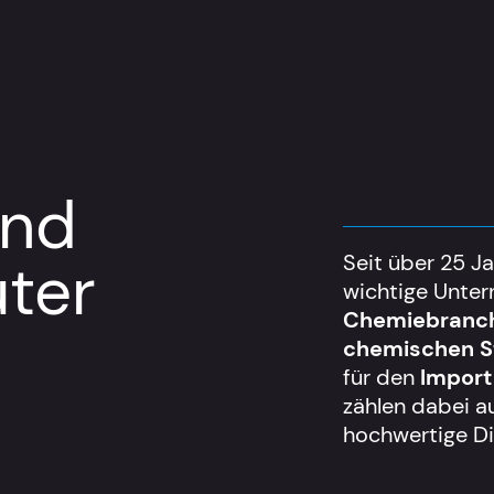
und
üter
Seit über 25 J
wichtige Unte
Chemiebranc
chemischen S
für den
Import
zählen dabei au
hochwertige Di