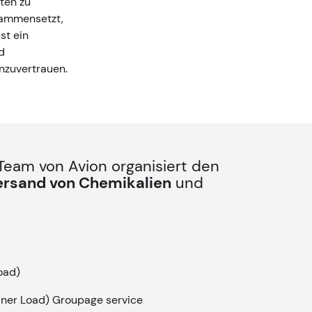
iten zu
sammensetzt,
st ein
d
nzuvertrauen.
 Team von Avion organisiert den
Versand von Chemikalien
und
oad)
iner Load) Groupage service