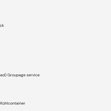
ack
load) Groupage service
Kühlcontainer