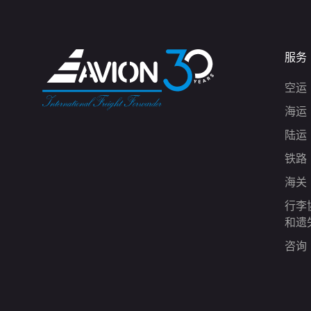
服务
空运
海运
陆运
铁路
海关
行李
和遗
咨询